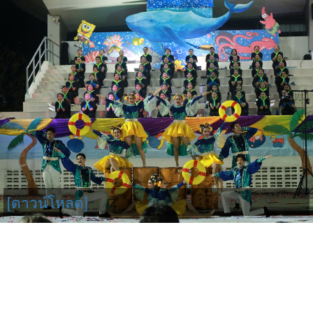
[ดาวน์โหลด]