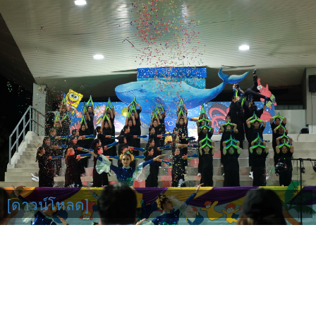
[ดาวน์โหลด]