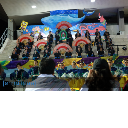
[ดาวน์โหลด]