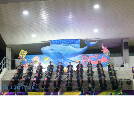
[ดาวน์โหลด]