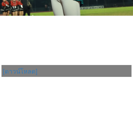
[ดาวน์โหลด]