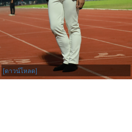
[ดาวน์โหลด]