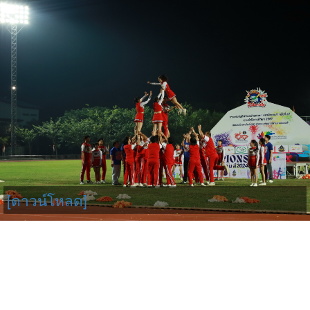
[ดาวน์โหลด]