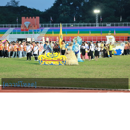
[ดาวน์โหลด]