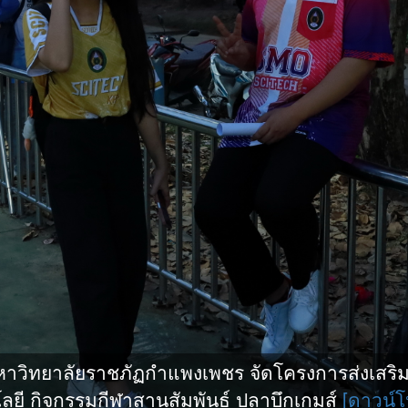
ิทยาลัยราชภัฏกำแพงเพชร จัดโครงการส่งเสริมกี
ยี กิจกรรมกีฬาสานสัมพันธ์ ปลาบึกเกมส์
[ดาวน์