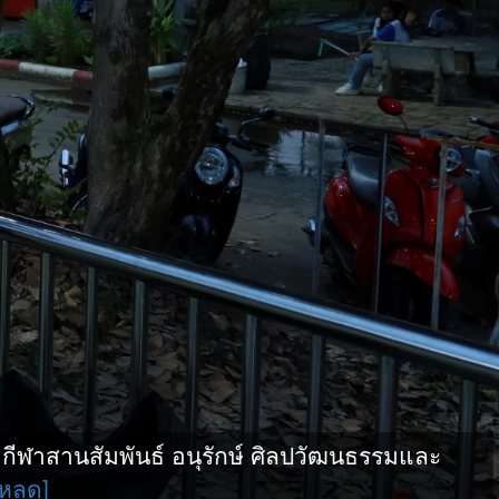
ฬาสานสัมพันธ์ อนุรักษ์ ศิลปวัฒนธรรมและ
โหลด]