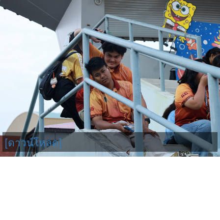
[ดาวน์โหลด]