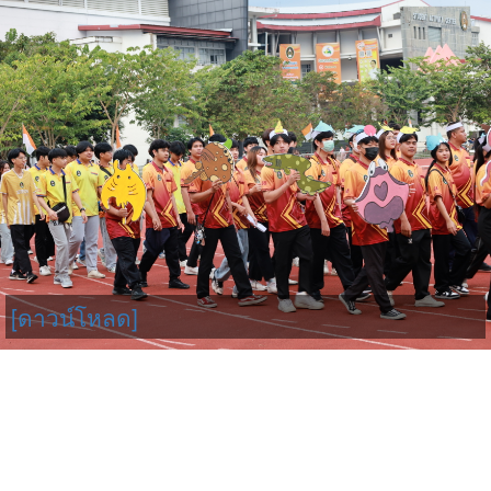
[ดาวน์โหลด]