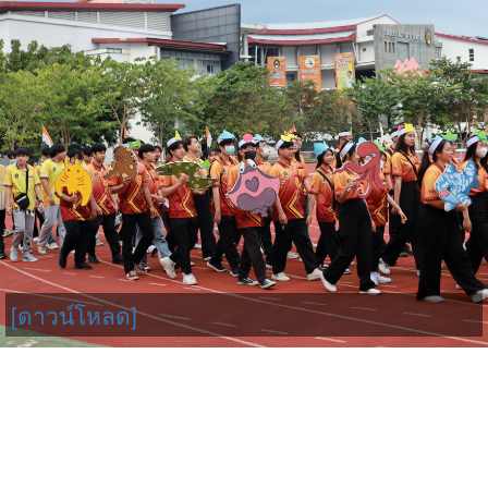
[ดาวน์โหลด]