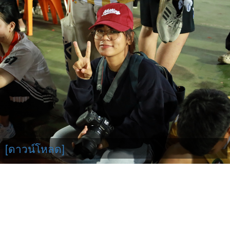
[ดาวน์โหลด]