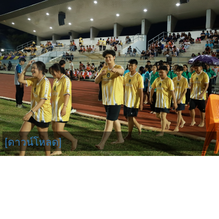
[ดาวน์โหลด]