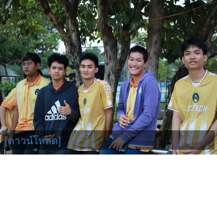
[ดาวน์โหลด]