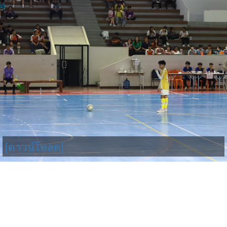
[ดาวน์โหลด]