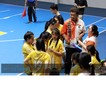
[ดาวน์โหลด]