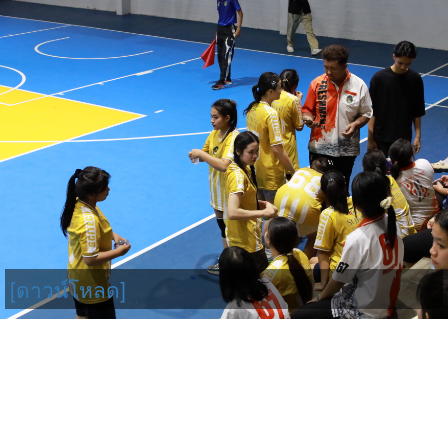
[ดาวน์โหลด]