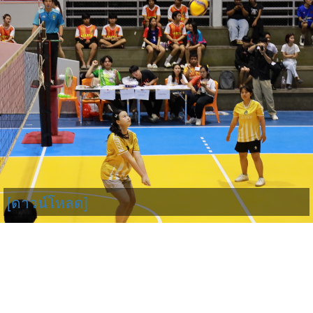
[ดาวน์โหลด]