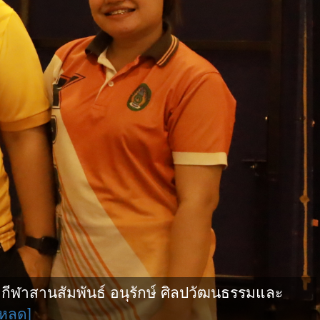
ฬาสานสัมพันธ์ อนุรักษ์ ศิลปวัฒนธรรมและ
โหลด]