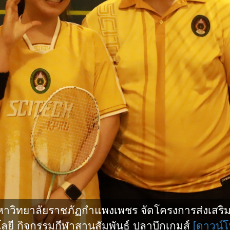
ิทยาลัยราชภัฏกำแพงเพชร จัดโครงการส่งเสริมกี
ยี กิจกรรมกีฬาสานสัมพันธ์ ปลาบึกเกมส์
[ดาวน์