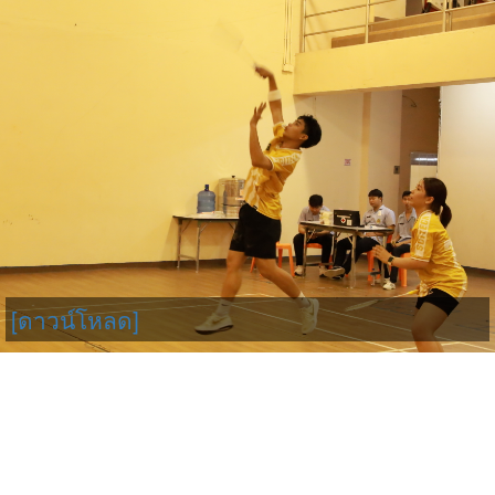
[ดาวน์โหลด]