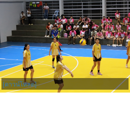
[ดาวน์โหลด]