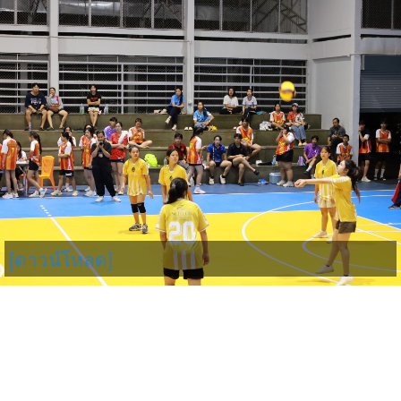
[ดาวน์โหลด]