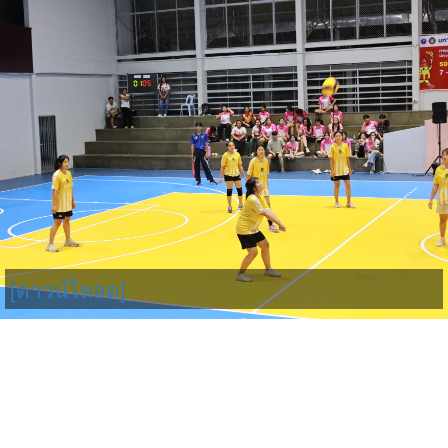
[ดาวน์โหลด]