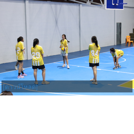
[ดาวน์โหลด]