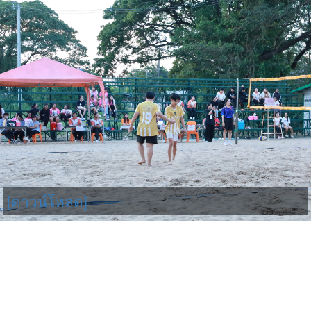
[ดาวน์โหลด]