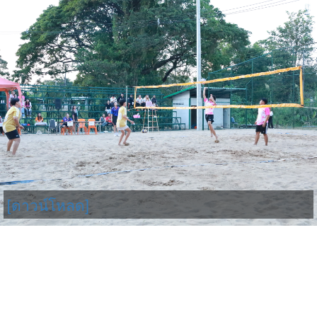
[ดาวน์โหลด]