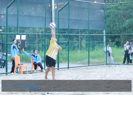
[ดาวน์โหลด]