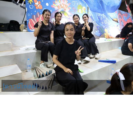
[ดาวน์โหลด]