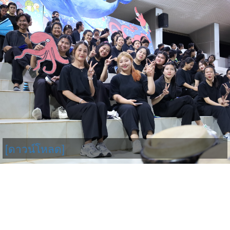
[ดาวน์โหลด]