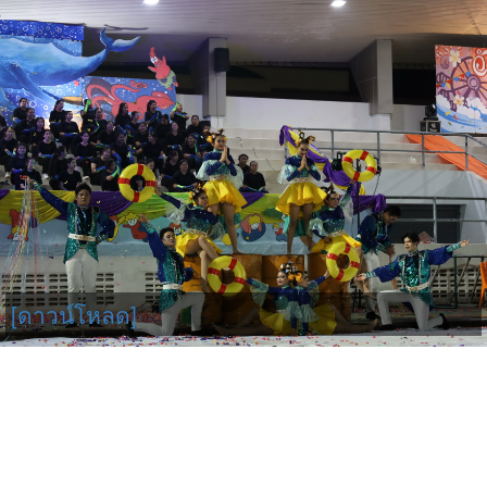
[ดาวน์โหลด]