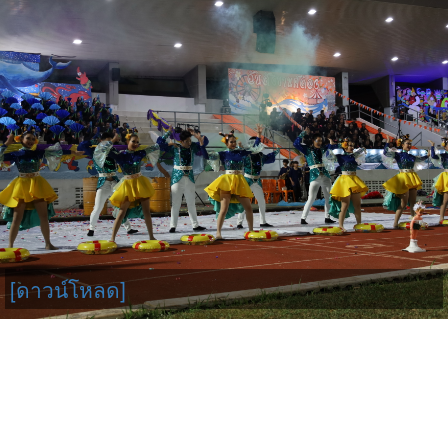
[ดาวน์โหลด]