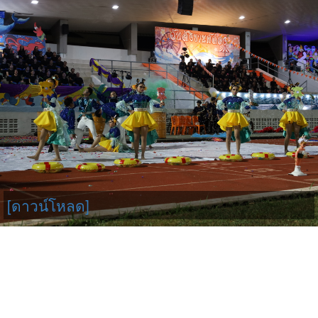
[ดาวน์โหลด]