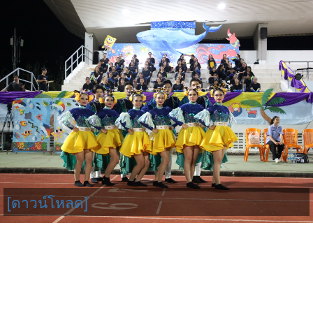
[ดาวน์โหลด]