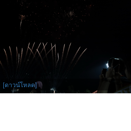
[ดาวน์โหลด]