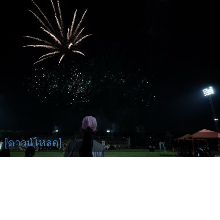
[ดาวน์โหลด]