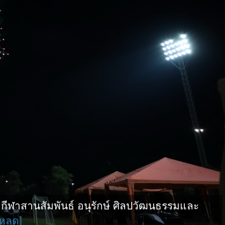
ฬาสานสัมพันธ์ อนุรักษ์ ศิลปวัฒนธรรมและ
โหลด]