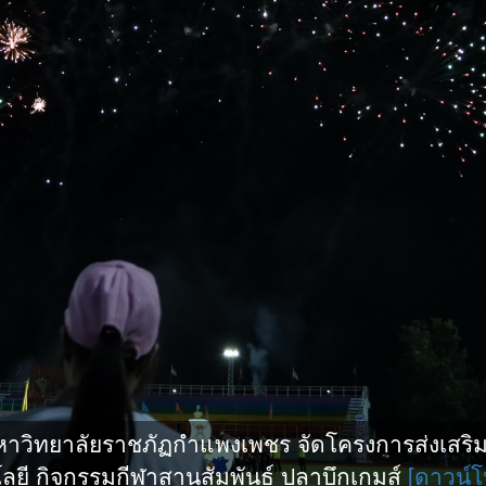
ิทยาลัยราชภัฏกำแพงเพชร จัดโครงการส่งเสริมกี
ยี กิจกรรมกีฬาสานสัมพันธ์ ปลาบึกเกมส์
[ดาวน์