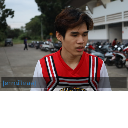
[ดาวน์โหลด]