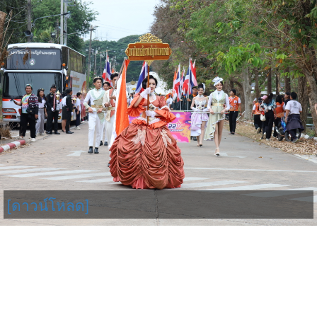
[ดาวน์โหลด]