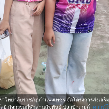
ิทยาลัยราชภัฏกำแพงเพชร จัดโครงการส่งเสริมกี
ยี กิจกรรมกีฬาสานสัมพันธ์ ปลาบึกเกมส์
[ดาวน์