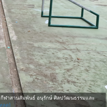
ฬาสานสัมพันธ์ อนุรักษ์ ศิลปวัฒนธรรมและ
โหลด]