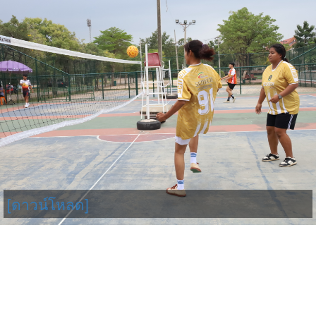
[ดาวน์โหลด]