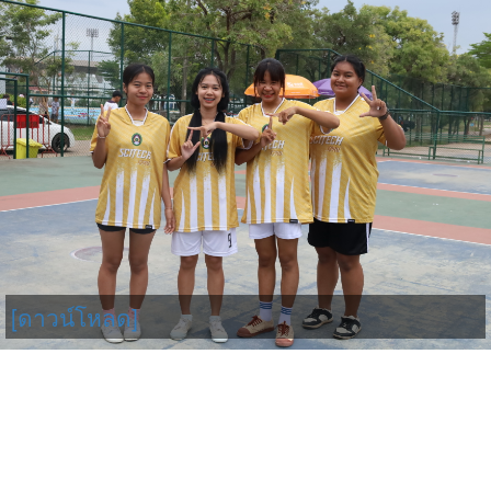
[ดาวน์โหลด]