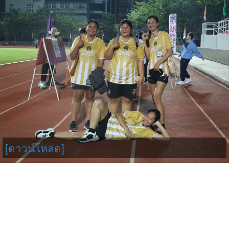
[ดาวน์โหลด]