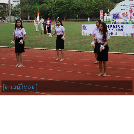
[ดาวน์โหลด]