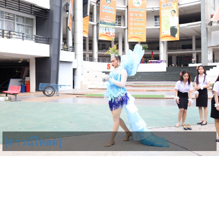
[ดาวน์โหลด]