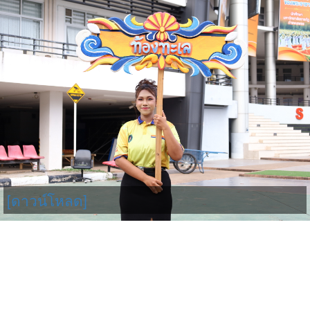
[ดาวน์โหลด]