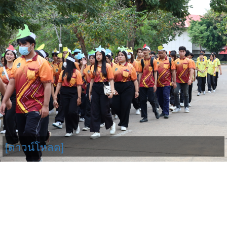
[ดาวน์โหลด]