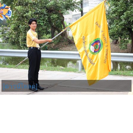
[ดาวน์โหลด]