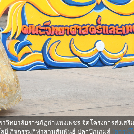
ิทยาลัยราชภัฏกำแพงเพชร จัดโครงการส่งเสริมกี
ยี กิจกรรมกีฬาสานสัมพันธ์ ปลาบึกเกมส์
[ดาวน์