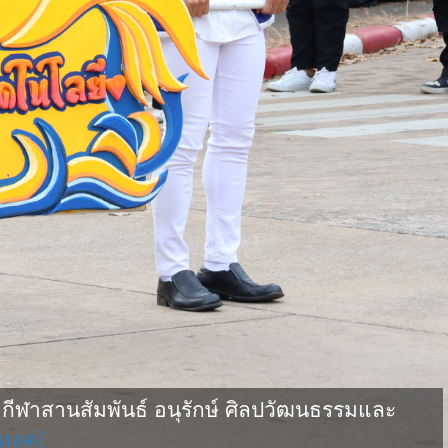
ฬาสานสัมพันธ์ อนุรักษ์ ศิลปวัฒนธรรมและ
โหลด]