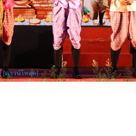
[ดาวน์โหลด]